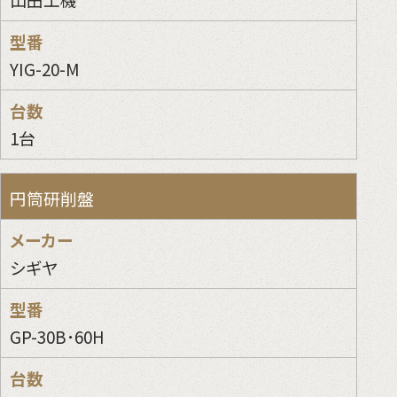
YIG-20-M
1台
円筒研削盤
シギヤ
GP-30B･60H