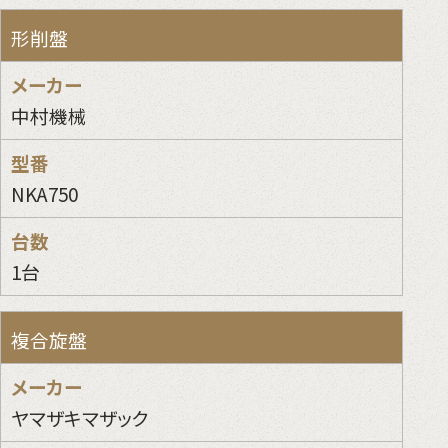
形削盤
中村機械
NKA750
1台
複合旋盤
ヤマザキマザック