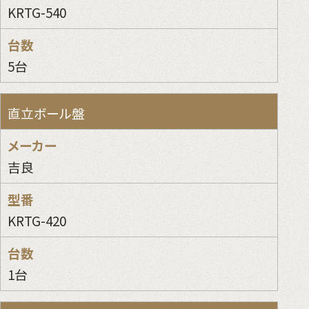
KRTG-540
5台
直立ボール盤
吉良
KRTG-420
1台