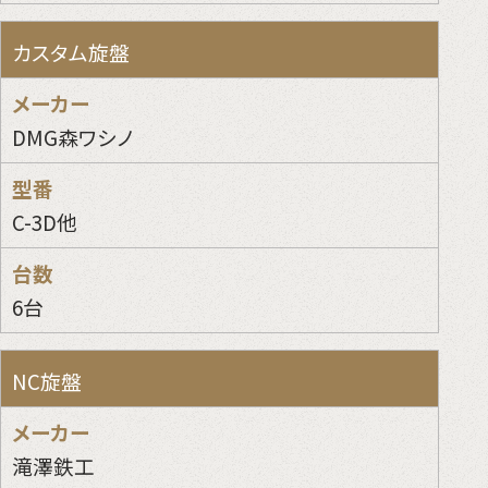
カスタム旋盤
DMG森ワシノ
C-3D他
6台
NC旋盤
滝澤鉄工