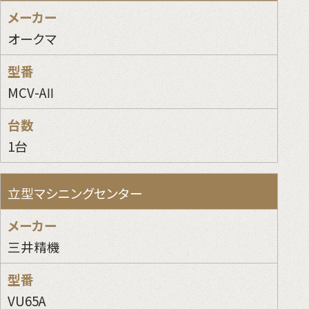
オークマ
MCV-AⅡ
1台
立型マシニングセンター
三井精機
VU65A