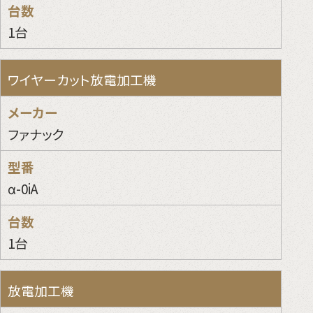
1台
ワイヤーカット放電加工機
ファナック
α-0iA
1台
放電加工機