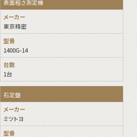
表面粗さ測定機
東京精密
1400G-14
1台
石定盤
ミツトヨ