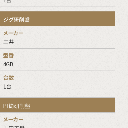
ジグ研削盤
三井
4GB
1台
円筒研削盤
山田工機